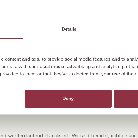
e Zustimmung der Grand Hotel National AG weder ganz noch te
inkt oder anderweitig genutzt werden.
hren Privatgebrauch, aber nicht zu kommerziellen Zwecken, n
Details
iten Dritter, dessen Inhalt ausserhalb unserer Kontrolle und
e content and ads, to provide social media features and to analy
tigkeit, Vollständigkeit und Rechtmässigkeit des Inhalts dies
 our site with our social media, advertising and analytics partn
vieren eines Links auf externe Seiten oder anderen Websites 
 provided to them or that they’ve collected from your use of their
ängliches, offenes System. Jede Eingabe von Personendaten 
von unautorisierten Dritten eingesehen werden. Die Grand H
Deny
. Sie kann auch nicht dafür einstehen, dass ihre Website kei
und werden laufend aktualisiert. Wir sind bemüht, richtige un