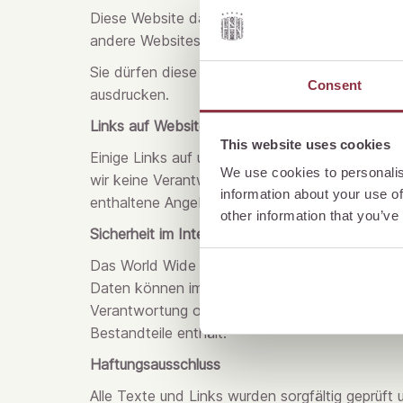
Diese Website darf ohne vorgängige schriftlich
andere Websites hochgeladen, übertragen, verl
Sie dürfen diese Website ausschliesslich für I
Consent
ausdrucken.
Links auf Websites Dritter
This website uses cookies
Einige Links auf unserer Website führen auf Se
We use cookies to personalis
wir keine Verantwortung übernehmen für die Rich
information about your use of
enthaltene Angebote und Dienstleistungen. Akti
other information that you’ve
Sicherheit im Internet
Das World Wide Web ist ein für jedermann zug
Daten können im Internet verloren gehen oder 
Verantwortung oder Haftung für Datensicherheit
Bestandteile enthält.
Haftungsausschluss
Alle Texte und Links wurden sorgfältig geprüft 