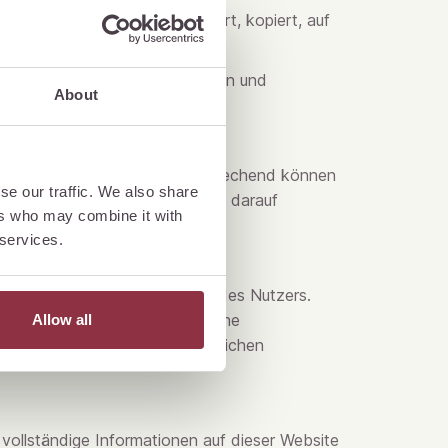
ilweise geändert, reproduziert, kopiert, auf
utzen, auf Ihrem System anzeigen und
About
 Verantwortung liegen. Dementsprechend können
se our traffic. We also share
er Websites sowie für allfällige darauf
ers who may combine it with
erfolgt auf eigenes Risiko.
 services.
geschieht auf eigenes Risiko des Nutzers.
otel National AG übernimmt keine
Allow all
nerlei Viren oder andere schädlichen
d vollständige Informationen auf dieser Website