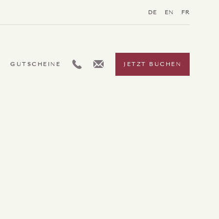
DE
EN
FR
L:GENERIC.TELEPHONE
L:GENERIC.EMAIL
GUTSCHEINE
JETZT BUCHEN