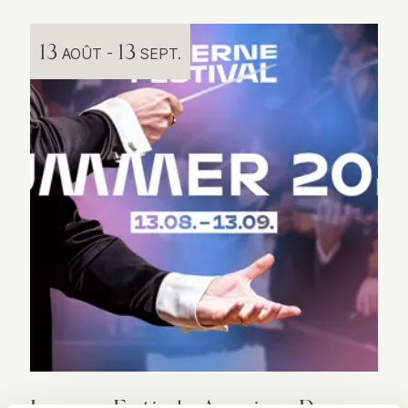
13
13
01
AOÛT -
SEPT.
Lucerne Festival - American Dreams
Be