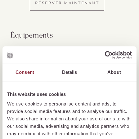
RÉSERVER MAINTENANT
Équipements
29-33 m² pour 1-3 personnes
Lit double (kingsize 180 x 200 cm)
Consent
Details
About
Partiellement avec balcon côté lac
Minibar
This website uses cookies
Machine à café Nespresso
We use cookies to personalise content and ads, to
Possibilité de préparer du thé
provide social media features and to analyse our traffic.
Eau minérale gratuite
We also share information about your use of our site with
Climatisation
our social media, advertising and analytics partners who
may combine it with other information that you’ve
Téléphone