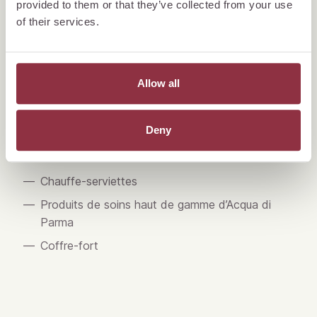
provided to them or that they’ve collected from your use
Téléviseur à écran plat
of their services.
Dossier numérique pour les hôtes
WLAN
Allow all
Jumelles
Certains logements disposent d’un bureau
Deny
Salle de bain avec douche
Sèche-cheveux
Chauffe-serviettes
Produits de soins haut de gamme d’Acqua di
Parma
Coffre-fort